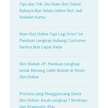
Tips dan Trik Jitu Main Slot Online:
Rahasia Biar Selalu Online Slot Jadi
Andalan Kamu
Main Slot Online Tapi Lagi Error? Ini
Panduan Lengkap Hubungi Customer
Service Biar Cepat Kelar
Slot Mudah JP: Panduan Lengkap
untuk Menang Lebih Mudah di Mesin
Slot Online
Primata yang Mengguncang Dunia
Slot Online: Kisah Lengkap 7 Monkeys
dari Pragmatic Play