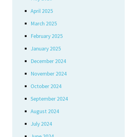
April 2025
March 2025
February 2025
January 2025
December 2024
November 2024
October 2024
September 2024
August 2024
July 2024
June 2024