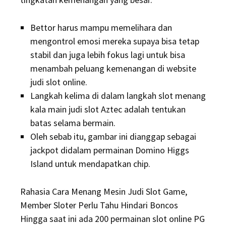
Bettor harus mampu memelihara dan
mengontrol emosi mereka supaya bisa tetap
stabil dan juga lebih fokus lagi untuk bisa
menambah peluang kemenangan di website
judi slot online.
Langkah kelima di dalam langkah slot menang
kala main judi slot Aztec adalah tentukan
batas selama bermain.
Oleh sebab itu, gambar ini dianggap sebagai
jackpot didalam permainan Domino Higgs
Island untuk mendapatkan chip.
Rahasia Cara Menang Mesin Judi Slot Game,
Member Sloter Perlu Tahu Hindari Boncos
Hingga saat ini ada 200 permainan slot online PG