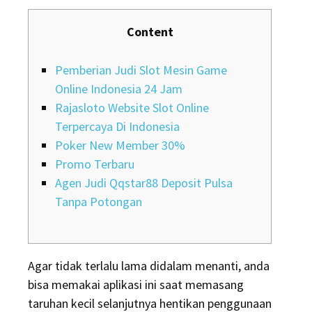
Content
Pemberian Judi Slot Mesin Game
Online Indonesia 24 Jam
Rajasloto Website Slot Online
Terpercaya Di Indonesia
Poker New Member 30%
Promo Terbaru
Agen Judi Qqstar88 Deposit Pulsa
Tanpa Potongan
Agar tidak terlalu lama didalam menanti, anda
bisa memakai aplikasi ini saat memasang
taruhan kecil selanjutnya hentikan penggunaan