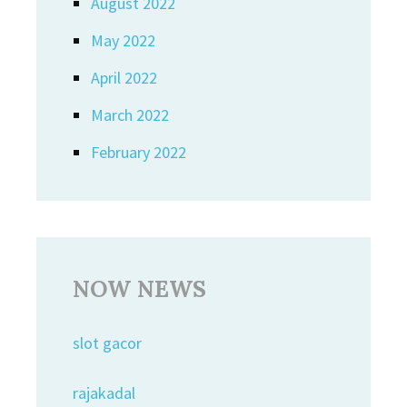
August 2022
May 2022
April 2022
March 2022
February 2022
NOW NEWS
slot gacor
rajakadal