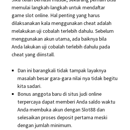
memulai langkah-langkah untuk mendaftar
game slot online. Hal penting yang harus
dilaksanakan kala menggunakan cheat adalah
melakukan uji cobalah terlebih dahulu. Sebelum
menggunakan akun utama, ada baiknya bila
Anda lakukan uji cobalah terlebih dahulu pada
cheat yang diinstall.
Dan ini barangkali tidak tampak layaknya
masalah besar gara-gara nilai nya tidak begitu
kita sadari.
Bonus anggota baru di situs judi online
terpercaya dapat memberi Anda saldo waktu
Anda membuka akun dengan Slot88 dan
selesaikan proses deposit pertama meski
dengan jumlah minimum.