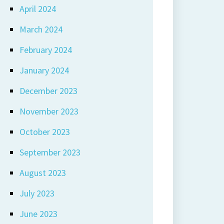
April 2024
March 2024
February 2024
January 2024
December 2023
November 2023
October 2023
September 2023
August 2023
July 2023
June 2023