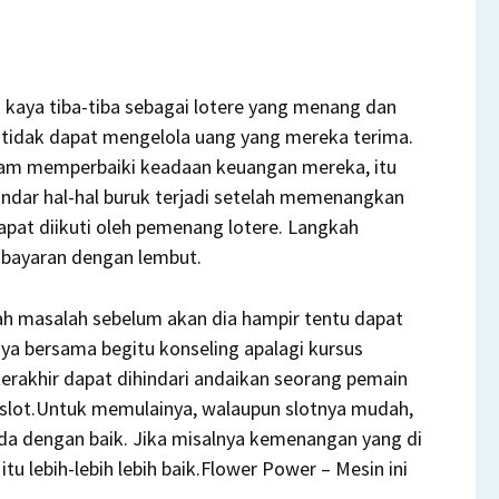
 kaya tiba-tiba sebagai lotere yang menang dan
 tidak dapat mengelola uang yang mereka terima.
alam memperbaiki keadaan keuangan mereka, itu
indar hal-hal buruk terjadi setelah memenangkan
 dapat diikuti oleh pemenang lotere. Langkah
mbayaran dengan lembut.
ah masalah sebelum akan dia hampir tentu dapat
nya bersama begitu konseling apalagi kursus
erakhir dapat dihindari andaikan seorang pemain
 slot.Untuk memulainya, walaupun slotnya mudah,
da dengan baik. Jika misalnya kemenangan yang di
itu lebih-lebih lebih baik.Flower Power – Mesin ini