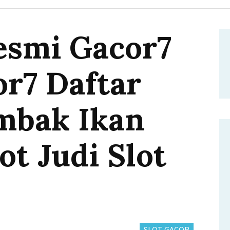
esmi Gacor7
r7 Daftar
mbak Ikan
ot Judi Slot
CATEGORIES:
SLOT GACOR