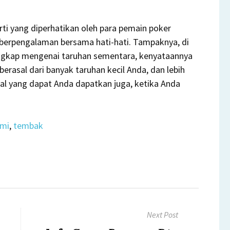
erti yang diperhatikan oleh para pemain poker
berpengalaman bersama hati-hati. Tampaknya, di
ngkap mengenai taruhan sementara, kenyataannya
berasal dari banyak taruhan kecil Anda, dan lebih
 hal yang dapat Anda dapatkan juga, ketika Anda
smi
,
tembak
Next Post