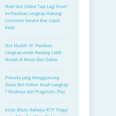
Main Slot Online Tapi Lagi Error?
Ini Panduan Lengkap Hubungi
Customer Service Biar Cepat
Kelar
Slot Mudah JP: Panduan
Lengkap untuk Menang Lebih
Mudah di Mesin Slot Online
Primata yang Mengguncang
Dunia Slot Online: Kisah Lengkap
7 Monkeys dari Pragmatic Play
Aztec Blaze: Rahasia RTP Tinggi