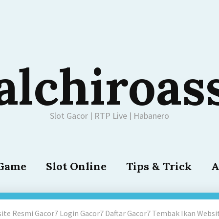
alchiroas
Slot Gacor | RTP Live | Habanero
Game
Slot Online
Tips & Trick
A
ite Resmi Gacor7 Login Gacor7 Daftar Gacor7 Tembak Ikan Website