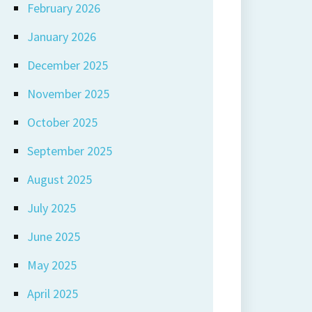
February 2026
January 2026
December 2025
November 2025
October 2025
September 2025
August 2025
July 2025
June 2025
May 2025
April 2025