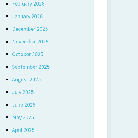
February 2026
January 2026
December 2025
November 2025
October 2025
September 2025
August 2025
July 2025
June 2025
May 2025
April 2025