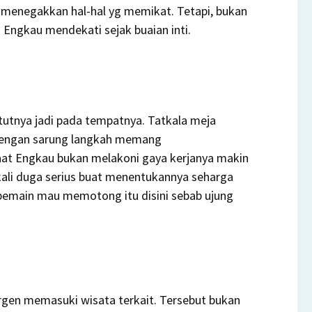
at menegakkan hal-hal yg memikat. Tetapi, bukan
 Engkau mendekati sejak buaian inti.
patutnya jadi pada tempatnya. Tatkala meja
 dengan sarung langkah memang
at Engkau bukan melakoni gaya kerjanya makin
ali duga serius buat menentukannya seharga
pemain mau memotong itu disini sebab ujung
 urgen memasuki wisata terkait. Tersebut bukan