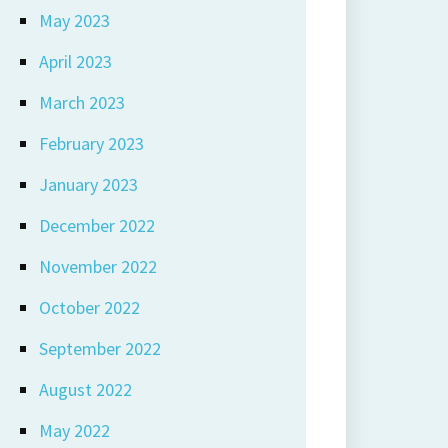
May 2023
April 2023
March 2023
February 2023
January 2023
December 2022
November 2022
October 2022
September 2022
August 2022
May 2022