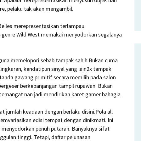
ut. Apabila merepresentasikan menyusun objek nan
re, pelaku tak akan mengambil.
y Belles merepresentasikan terlampau
genre Wild West memakai menyodorkan segalanya
tu guna memelopori sebab tampak sahih.Bukan cuma
ingkaran, kendatipun sinyal yang lain2x tampak
tanda gawang primitif secara memilih pada salon
ergeser berkepanjangan tampil rupawan. Bukan
 semangat nan jadi mendirikan karet gamer bahagia.
t jumlah keadaan dengan berlaku disini.Pola all
mvariasikan edisi tempat dengan dinikmati. Ini
a menyodorkan penuh putaran. Banyaknya sifat
gulan tinggi. Tetapi, daftar pelunasan