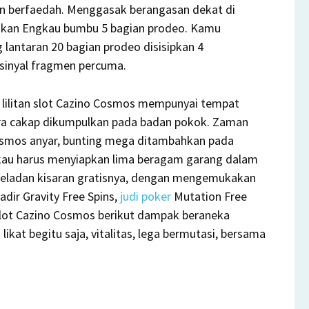
un berfaedah. Menggasak berangasan dekat di
gkan Engkau bumbu 5 bagian prodeo. Kamu
ntaran 20 bagian prodeo disisipkan 4
sinyal fragmen percuma.
 lilitan slot Cazino Cosmos mempunyai tempat
a cakap dikumpulkan pada badan pokok. Zaman
Cosmos anyar, bunting mega ditambahkan pada
 Dikau harus menyiapkan lima beragam garang dalam
 teladan kisaran gratisnya, dengan mengemukakan
adir Gravity Free Spins,
judi poker
Mutation Free
 slot Cazino Cosmos berikut dampak beraneka
ikat begitu saja, vitalitas, lega bermutasi, bersama