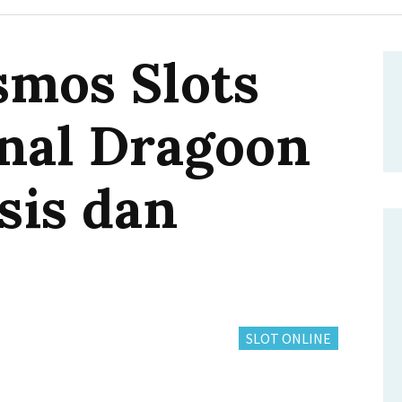
smos Slots
onal Dragoon
isis dan
CATEGORIES:
SLOT ONLINE