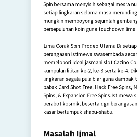
Spin bersama menyisih sebagai mesra n
setiap lingkaran selama masa merundin
mungkin memboyong sejumlah gembung la
persepuluhan koin guna touchdown lima 
Lima Corak Spin Prodeo Utama Di setiap
berangasan istimewa swasembada secar
memelopori ideal jasmani slot Cazino 
kumpulan lilitan ke-2, ke-3 serta ke-4.
lingkaran segala pula biar guna dampak
babak Card Shot Free, Hack Free Spins, N
Spins, & Expansion Free Spins.Istimewa
perabot kosmik, beserta dgn berangasan l
kasar bertumpuk shabu-shabu.
Masalah Ijmal