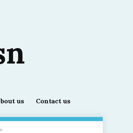
sn
bout us
Contact us
an