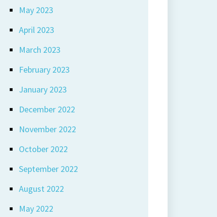
May 2023
April 2023
March 2023
February 2023
January 2023
December 2022
November 2022
October 2022
September 2022
August 2022
May 2022