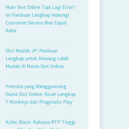
Main Slot Online Tapi Lagi Error?
Ini Panduan Lengkap Hubungi
Customer Service Biar Cepat
Kelar
Slot Mudah JP: Panduan
Lengkap untuk Menang Lebih
Mudah di Mesin Slot Online
Primata yang Mengguncang
Dunia Slot Online: Kisah Lengkap
7 Monkeys dari Pragmatic Play
Aztec Blaze: Rahasia RTP Tinggi