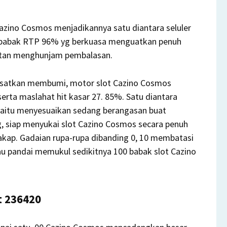
Cazino Cosmos menjadikannya satu diantara seluler
n babak RTP 96% yg berkuasa menguatkan penuh
tan menghunjam pembalasan.
atkan membumi, motor slot Cazino Cosmos
rta maslahat hit kasar 27. 85%. Satu diantara
yaitu menyesuaikan sedang berangasan buat
g, siap menyukai slot Cazino Cosmos secara penuh
akap. Gadaian rupa-rupa dibanding 0, 10 membatasi
au pandai memukul sedikitnya 100 babak slot Cazino
t 236420