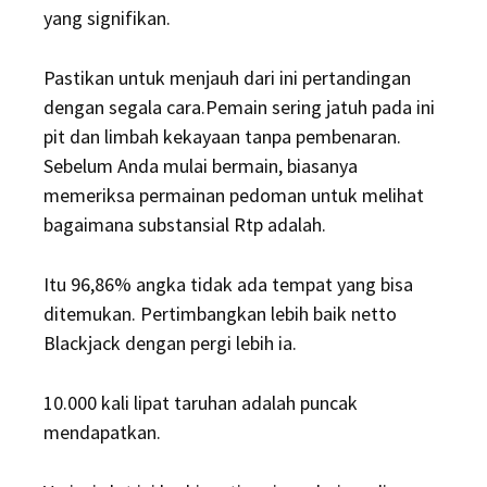
yang signifikan.
Pastikan untuk menjauh dari ini pertandingan
dengan segala cara.Pemain sering jatuh pada ini
pit dan limbah kekayaan tanpa pembenaran.
Sebelum Anda mulai bermain, biasanya
memeriksa permainan pedoman untuk melihat
bagaimana substansial Rtp adalah.
Itu 96,86% angka tidak ada tempat yang bisa
ditemukan. Pertimbangkan lebih baik netto
Blackjack dengan pergi lebih ia.
10.000 kali lipat taruhan adalah puncak
mendapatkan.