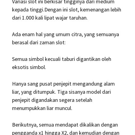
Variasi slot ini berkisar tingginya dari medium
kepada tinggi.Dengan ini slot, kemenangan lebih
dari 1.000 kali lipat wajar taruhan.
Ada enam hal yang umum citra, yang semuanya
berasal dari zaman slot:
Semua simbol kecuali taburi digantikan oleh
eksotis simbol.
Hanya sang pusat penjepit mengandung alam
liar, yang ditumpuk. Tiga sisanya model dari
penjepit digandakan segera setelah
menumpukkan liar muncul.
Berikutnya, semua mendapat dikalikan dengan
pengganda x1 hingga X2, dan kemudian dengan