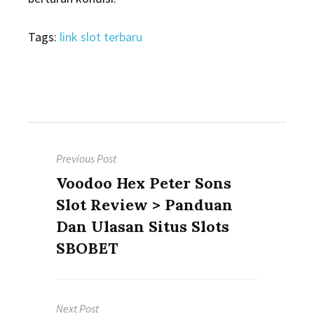
Tags:
link slot terbaru
Post
Previous Post
navigation
Previous
Voodoo Hex Peter Sons
post:
Slot Review > Panduan
Dan Ulasan Situs Slots
SBOBET
Next Post