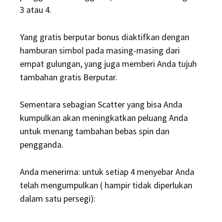
3 atau 4.
Yang gratis berputar bonus diaktifkan dengan
hamburan simbol pada masing-masing dari
empat gulungan, yang juga memberi Anda tujuh
tambahan gratis Berputar.
Sementara sebagian Scatter yang bisa Anda
kumpulkan akan meningkatkan peluang Anda
untuk menang tambahan bebas spin dan
pengganda.
Anda menerima: untuk setiap 4 menyebar Anda
telah mengumpulkan ( hampir tidak diperlukan
dalam satu persegi):