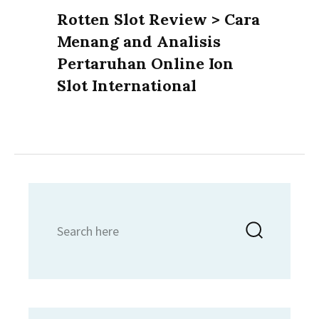
Next
Rotten Slot Review > Cara
post:
Menang and Analisis
Pertaruhan Online Ion
Slot International
Search
Searc
for: