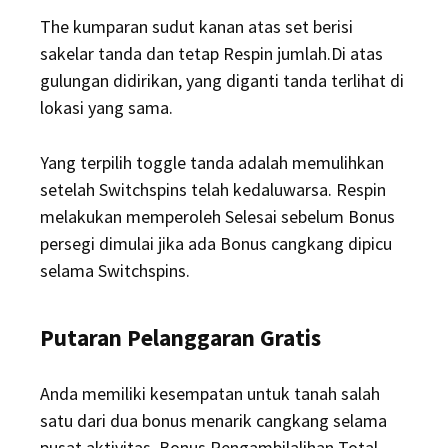
The kumparan sudut kanan atas set berisi
sakelar tanda dan tetap Respin jumlah.Di atas
gulungan didirikan, yang diganti tanda terlihat di
lokasi yang sama.
Yang terpilih toggle tanda adalah memulihkan
setelah Switchspins telah kedaluwarsa. Respin
melakukan memperoleh Selesai sebelum Bonus
persegi dimulai jika ada Bonus cangkang dipicu
selama Switchspins.
Putaran Pelanggaran Gratis
Anda memiliki kesempatan untuk tanah salah
satu dari dua bonus menarik cangkang selama
pusat aktivitas. Bonus Pengambilalihan Total