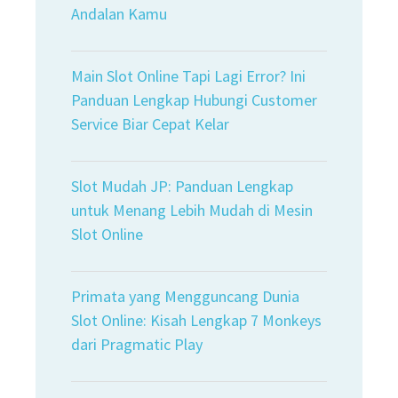
Andalan Kamu
Main Slot Online Tapi Lagi Error? Ini
Panduan Lengkap Hubungi Customer
Service Biar Cepat Kelar
Slot Mudah JP: Panduan Lengkap
untuk Menang Lebih Mudah di Mesin
Slot Online
Primata yang Mengguncang Dunia
Slot Online: Kisah Lengkap 7 Monkeys
dari Pragmatic Play