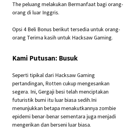
The peluang melakukan Bermanfaat bagi orang-
orang di luar Inggris.
Opsi 4 Beli Bonus berikut tersedia untuk orang-
orang Terima kasih untuk Hacksaw Gaming.
Kami Putusan: Busuk
Seperti tipikal dari Hacksaw Gaming
pertandingan, Rotten cukup mengesankan
segera. Ini, Gergaji besi telah menciptakan
futuristik bumi itu luar biasa sedih.Ini
menunjukkan betapa menakutkannya zombie
epidemi benar-benar sementara juga menjadi
mengerikan dan berseni luar biasa.