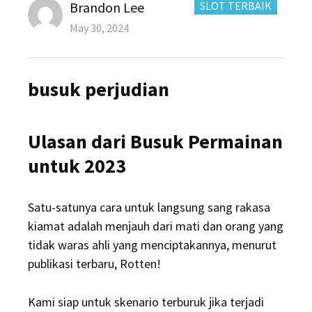
Author
CATEGORIES:
Brandon Lee
SLOT TERBAIK
Posted
May 30, 2024
on
busuk perjudian
Ulasan dari Busuk Permainan
untuk 2023
Satu-satunya cara untuk langsung sang rakasa
kiamat adalah menjauh dari mati dan orang yang
tidak waras ahli yang menciptakannya, menurut
publikasi terbaru, Rotten!
Kami siap untuk skenario terburuk jika terjadi