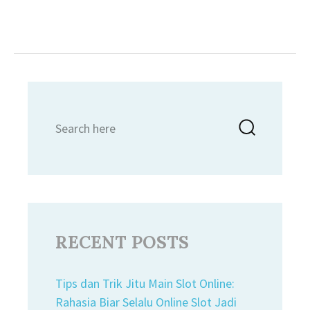
Search
Searc
for:
RECENT POSTS
Tips dan Trik Jitu Main Slot Online:
Rahasia Biar Selalu Online Slot Jadi