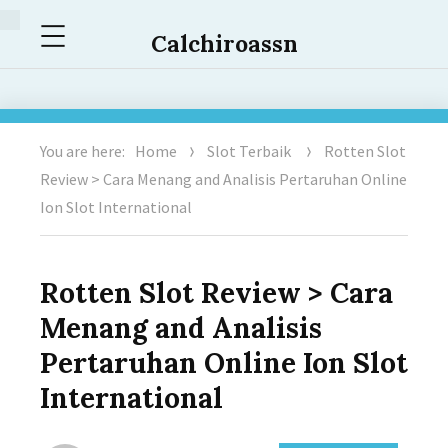
Menu
Calchiroassn
You are here:
Home
Slot Terbaik
Rotten Slot
Review > Cara Menang and Analisis Pertaruhan Online
Ion Slot International
Rotten Slot Review > Cara
Menang and Analisis
Pertaruhan Online Ion Slot
International