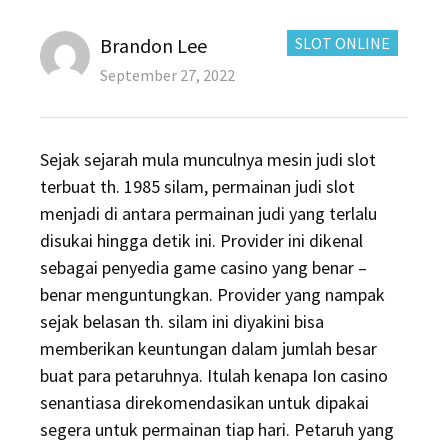
Author
CATEGORIES:
Brandon Lee
SLOT ONLINE
Posted
September 27, 2022
on
Sejak sejarah mula munculnya mesin judi slot
terbuat th. 1985 silam, permainan judi slot
menjadi di antara permainan judi yang terlalu
disukai hingga detik ini. Provider ini dikenal
sebagai penyedia game casino yang benar –
benar menguntungkan. Provider yang nampak
sejak belasan th. silam ini diyakini bisa
memberikan keuntungan dalam jumlah besar
buat para petaruhnya. Itulah kenapa Ion casino
senantiasa direkomendasikan untuk dipakai
segera untuk permainan tiap hari. Petaruh yang