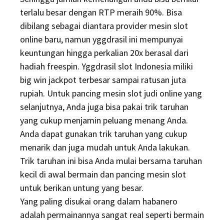
terlalu besar dengan RTP meraih 90%. Bisa
dibilang sebagai diantara provider mesin slot
online baru, namun yggdrasil ini mempunyai
keuntungan hingga perkalian 20x berasal dari
hadiah freespin. Yggdrasil slot Indonesia miliki
big win jackpot terbesar sampai ratusan juta
rupiah. Untuk pancing mesin slot judi online yang
selanjutnya, Anda juga bisa pakai trik taruhan
yang cukup menjamin peluang menang Anda.
Anda dapat gunakan trik taruhan yang cukup
menarik dan juga mudah untuk Anda lakukan.
Trik taruhan ini bisa Anda mulai bersama taruhan
kecil di awal bermain dan pancing mesin slot
untuk berikan untung yang besar.
Yang paling disukai orang dalam habanero
adalah permainannya sangat real seperti bermain