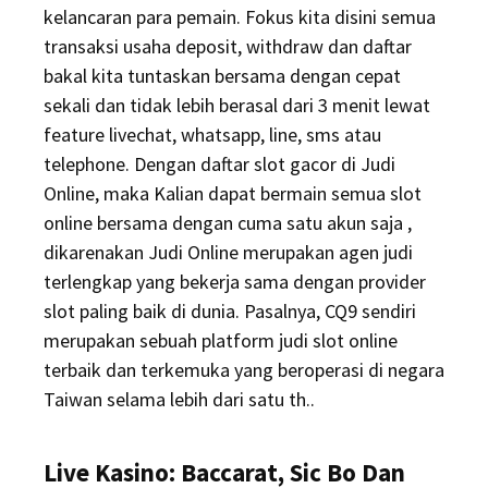
kelancaran para pemain. Fokus kita disini semua
transaksi usaha deposit, withdraw dan daftar
bakal kita tuntaskan bersama dengan cepat
sekali dan tidak lebih berasal dari 3 menit lewat
feature livechat, whatsapp, line, sms atau
telephone. Dengan daftar slot gacor di Judi
Online, maka Kalian dapat bermain semua slot
online bersama dengan cuma satu akun saja ,
dikarenakan Judi Online merupakan agen judi
terlengkap yang bekerja sama dengan provider
slot paling baik di dunia. Pasalnya, CQ9 sendiri
merupakan sebuah platform judi slot online
terbaik dan terkemuka yang beroperasi di negara
Taiwan selama lebih dari satu th..
Live Kasino: Baccarat, Sic Bo Dan