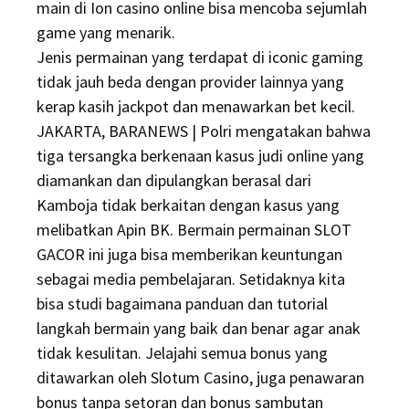
main di Ion casino online bisa mencoba sejumlah
game yang menarik.
Jenis permainan yang terdapat di iconic gaming
tidak jauh beda dengan provider lainnya yang
kerap kasih jackpot dan menawarkan bet kecil.
JAKARTA, BARANEWS | Polri mengatakan bahwa
tiga tersangka berkenaan kasus judi online yang
diamankan dan dipulangkan berasal dari
Kamboja tidak berkaitan dengan kasus yang
melibatkan Apin BK. Bermain permainan SLOT
GACOR ini juga bisa memberikan keuntungan
sebagai media pembelajaran. Setidaknya kita
bisa studi bagaimana panduan dan tutorial
langkah bermain yang baik dan benar agar anak
tidak kesulitan. Jelajahi semua bonus yang
ditawarkan oleh Slotum Casino, juga penawaran
bonus tanpa setoran dan bonus sambutan