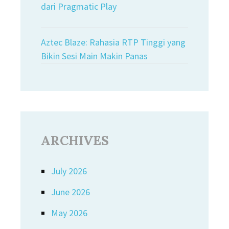
dari Pragmatic Play
Aztec Blaze: Rahasia RTP Tinggi yang
Bikin Sesi Main Makin Panas
ARCHIVES
July 2026
June 2026
May 2026