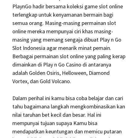
PlaynGo hadir bersama koleksi game slot online
terlengkap untuk kenyamanan bermain bagi
semua orang. Masing-masing permainan slot
online mereka mempunyai ciri khas masing-
masing yang memang sengaja dibuat Play n Go
Slot Indonesia agar menarik minat pemain.
Berbagai permainan slot online yang paling kerap
dimainkan di Play n Go Casino di antaranya
adalah Golden Osiris, Helloween, Diamond
Vortex, dan Gold Volcano.
Dalam perihal ini kamu bisa coba belajar dan cari
tahu bagaimana langkah mengkombinasikan kan
nilai taruhan bet kecil dan besar. Hal ini
mempunyai tujuan supaya Kamu bisa
mendapatkan keuntungan dan memicu putaran