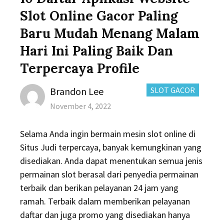
Slot Online Gacor Paling
Baru Mudah Menang Malam
Hari Ini Paling Baik Dan
Terpercaya Profile
Author
CATEGORIES:
Brandon Lee
SLOT GACOR
Posted
November 4, 2022
on
Selama Anda ingin bermain mesin slot online di
Situs Judi terpercaya, banyak kemungkinan yang
disediakan. Anda dapat menentukan semua jenis
permainan slot berasal dari penyedia permainan
terbaik dan berikan pelayanan 24 jam yang
ramah. Terbaik dalam memberikan pelayanan
daftar dan juga promo yang disediakan hanya