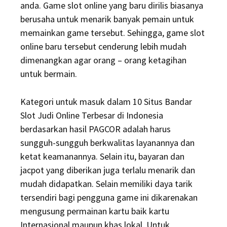
anda. Game slot online yang baru dirilis biasanya
berusaha untuk menarik banyak pemain untuk
memainkan game tersebut. Sehingga, game slot
online baru tersebut cenderung lebih mudah
dimenangkan agar orang – orang ketagihan
untuk bermain.
Kategori untuk masuk dalam 10 Situs Bandar
Slot Judi Online Terbesar di Indonesia
berdasarkan hasil PAGCOR adalah harus
sungguh-sungguh berkwalitas layanannya dan
ketat keamanannya. Selain itu, bayaran dan
jacpot yang diberikan juga terlalu menarik dan
mudah didapatkan. Selain memiliki daya tarik
tersendiri bagi pengguna game ini dikarenakan
mengusung permainan kartu baik kartu
Internasional maupun khas lokal. Untuk