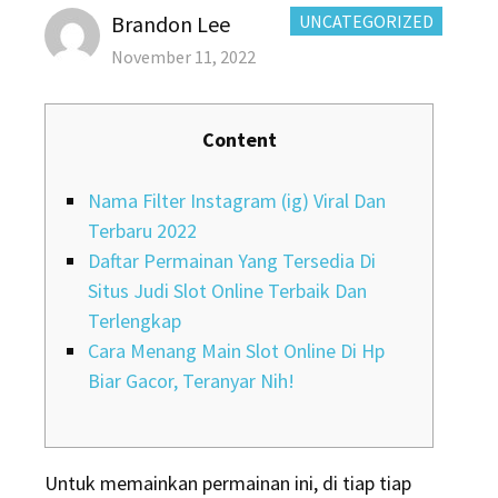
Author
CATEGORIES:
Brandon Lee
UNCATEGORIZED
Posted
November 11, 2022
on
Content
Nama Filter Instagram (ig) Viral Dan
Terbaru 2022
Daftar Permainan Yang Tersedia Di
Situs Judi Slot Online Terbaik Dan
Terlengkap
Cara Menang Main Slot Online Di Hp
Biar Gacor, Teranyar Nih!
Untuk memainkan permainan ini, di tiap tiap