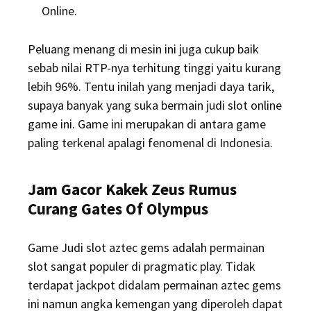
Online.
Peluang menang di mesin ini juga cukup baik
sebab nilai RTP-nya terhitung tinggi yaitu kurang
lebih 96%. Tentu inilah yang menjadi daya tarik,
supaya banyak yang suka bermain judi slot online
game ini. Game ini merupakan di antara game
paling terkenal apalagi fenomenal di Indonesia.
Jam Gacor Kakek Zeus Rumus
Curang Gates Of Olympus
Game Judi slot aztec gems adalah permainan
slot sangat populer di pragmatic play. Tidak
terdapat jackpot didalam permainan aztec gems
ini namun angka kemengan yang diperoleh dapat