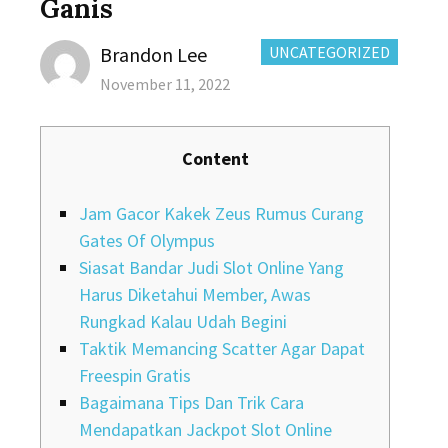
Ganis
Author
CATEGORIES:
Brandon Lee
UNCATEGORIZED
Posted
November 11, 2022
on
Content
Jam Gacor Kakek Zeus Rumus Curang
Gates Of Olympus
Siasat Bandar Judi Slot Online Yang
Harus Diketahui Member, Awas
Rungkad Kalau Udah Begini
Taktik Memancing Scatter Agar Dapat
Freespin Gratis
Bagaimana Tips Dan Trik Cara
Mendapatkan Jackpot Slot Online