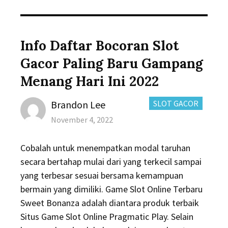
Info Daftar Bocoran Slot
Gacor Paling Baru Gampang
Menang Hari Ini 2022
Author
CATEGORIES:
Brandon Lee
SLOT GACOR
Posted
November 4, 2022
on
Cobalah untuk menempatkan modal taruhan
secara bertahap mulai dari yang terkecil sampai
yang terbesar sesuai bersama kemampuan
bermain yang dimiliki. Game Slot Online Terbaru
Sweet Bonanza adalah diantara produk terbaik
Situs Game Slot Online Pragmatic Play. Selain