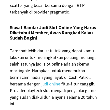
scatter yang besar bersama dengan RTP
terbanyak di provider pragmatic.
Siasat Bandar Judi Slot Online Yang Harus
Diketahui Member, Awas Rungkad Kalau
Sudah Begini
Terdapat lebih dari satu trik yang dapat kamu
lakukan untuk meningkatkan peluang menang,
salah satunya judi slot online adalah skema
martingale. Harapkan untuk menemukan
bermacam hadiah yang layak di Cash Patrol,
bersama dengan
judi online
fitur-fitur canggih.
Provider playtech slot menjadi penyuplai game
yang sudah diakui dunia nyaris selama 20 tahun
ini.…