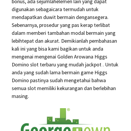
bonus, ada sejumlahelemen lain yang dapat
digunakan sebagaicara termudah untuk
mendapatkan duwit bermain dengansegera.
Sebenarnya, prosedur yang pas kerap terlibat
dalam memberi tambahan modal bermain yang
lebihtepat dan akurat. Demikianlah pembahasan
kali ini yang bisa kami bagikan untuk anda
mengenai mengenai Golden Arowana Higgs
Domino slot terbaru yang mudah jackpot . Untuk
anda yang sudah lama bermain game Higgs
Domino pastinya sudah mengetahui bahwa
semua slot memiliki kekurangan dan berlebihan
masing.