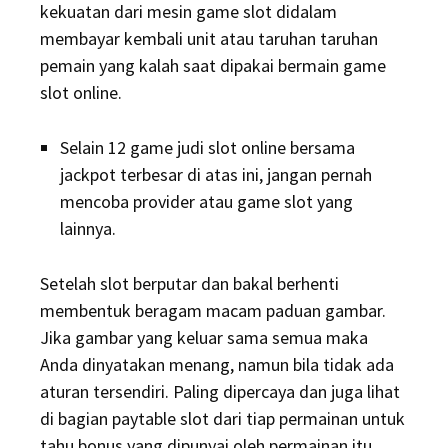
kekuatan dari mesin game slot didalam
membayar kembali unit atau taruhan taruhan
pemain yang kalah saat dipakai bermain game
slot online.
Selain 12 game judi slot online bersama
jackpot terbesar di atas ini, jangan pernah
mencoba provider atau game slot yang
lainnya.
Setelah slot berputar dan bakal berhenti
membentuk beragam macam paduan gambar.
Jika gambar yang keluar sama semua maka
Anda dinyatakan menang, namun bila tidak ada
aturan tersendiri. Paling dipercaya dan juga lihat
di bagian paytable slot dari tiap permainan untuk
tahu bonus yang dipunyai oleh permainan itu.