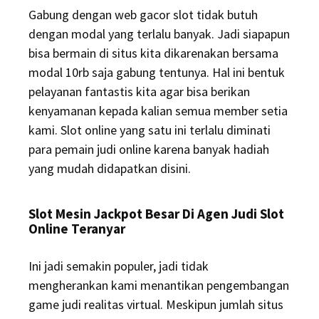
Gabung dengan web gacor slot tidak butuh
dengan modal yang terlalu banyak. Jadi siapapun
bisa bermain di situs kita dikarenakan bersama
modal 10rb saja gabung tentunya. Hal ini bentuk
pelayanan fantastis kita agar bisa berikan
kenyamanan kepada kalian semua member setia
kami. Slot online yang satu ini terlalu diminati
para pemain judi online karena banyak hadiah
yang mudah didapatkan disini.
Slot Mesin Jackpot Besar Di Agen Judi Slot
Online Teranyar
Ini jadi semakin populer, jadi tidak
mengherankan kami menantikan pengembangan
game judi realitas virtual. Meskipun jumlah situs