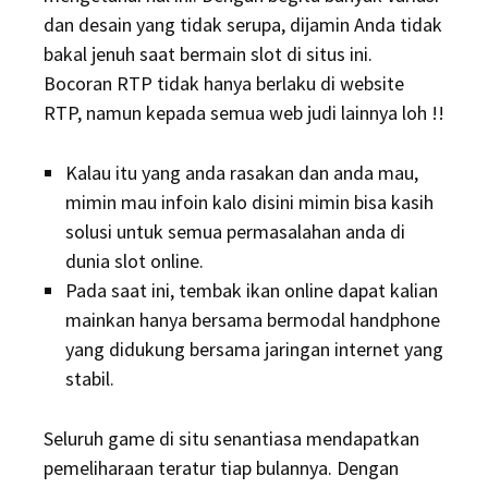
dan desain yang tidak serupa, dijamin Anda tidak
bakal jenuh saat bermain slot di situs ini.
Bocoran RTP tidak hanya berlaku di website
RTP, namun kepada semua web judi lainnya loh !!
Kalau itu yang anda rasakan dan anda mau,
mimin mau infoin kalo disini mimin bisa kasih
solusi untuk semua permasalahan anda di
dunia slot online.
Pada saat ini, tembak ikan online dapat kalian
mainkan hanya bersama bermodal handphone
yang didukung bersama jaringan internet yang
stabil.
Seluruh game di situ senantiasa mendapatkan
pemeliharaan teratur tiap bulannya. Dengan