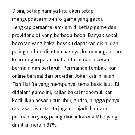
Disini, setiap harinya kita akan tetap
mengupdate info-info game yang gacor.
Lengkap bersama jam-jam di setiap game dan
provider slot yang berbeda-beda. Banyak sekali
bocoran yang bakal bossku dapatkan disini dan
paling update disetiap harinya, kemenangan dan
keuntungan pasti buat anda semakin kerap
bermain dan bertaruh. Permainan tembak ikan
online berasal dari provider Joker kali ini ialah
Fish Hai Ba yang mempunyai tema basic laut. Di
didalam game ini, kalian bakal menemui ikan
kecil, ikan besar, ubur-ubur, gurita, hingga penyu
raksasa. Fish Hai Ba juga menjadi diantara
permainan yang paling dincar karena RTP yang
dimiliki meraih 97%.