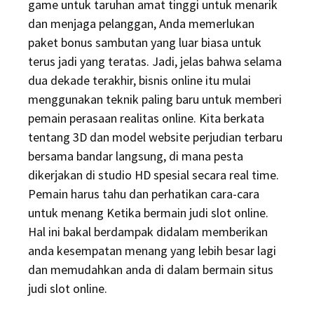
game untuk taruhan amat tinggi untuk menarik
dan menjaga pelanggan, Anda memerlukan
paket bonus sambutan yang luar biasa untuk
terus jadi yang teratas. Jadi, jelas bahwa selama
dua dekade terakhir, bisnis online itu mulai
menggunakan teknik paling baru untuk memberi
pemain perasaan realitas online. Kita berkata
tentang 3D dan model website perjudian terbaru
bersama bandar langsung, di mana pesta
dikerjakan di studio HD spesial secara real time.
Pemain harus tahu dan perhatikan cara-cara
untuk menang Ketika bermain judi slot online.
Hal ini bakal berdampak didalam memberikan
anda kesempatan menang yang lebih besar lagi
dan memudahkan anda di dalam bermain situs
judi slot online.