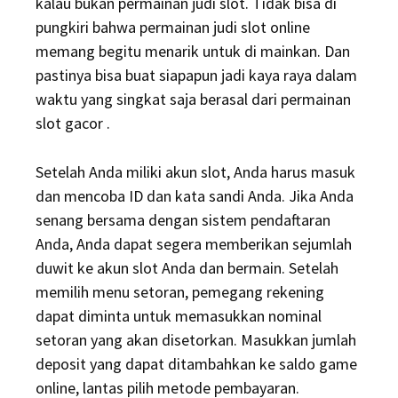
kalau bukan permainan judi slot. Tidak bisa di
pungkiri bahwa permainan judi slot online
memang begitu menarik untuk di mainkan. Dan
pastinya bisa buat siapapun jadi kaya raya dalam
waktu yang singkat saja berasal dari permainan
slot gacor .
Setelah Anda miliki akun slot, Anda harus masuk
dan mencoba ID dan kata sandi Anda. Jika Anda
senang bersama dengan sistem pendaftaran
Anda, Anda dapat segera memberikan sejumlah
duwit ke akun slot Anda dan bermain. Setelah
memilih menu setoran, pemegang rekening
dapat diminta untuk memasukkan nominal
setoran yang akan disetorkan. Masukkan jumlah
deposit yang dapat ditambahkan ke saldo game
online, lantas pilih metode pembayaran.