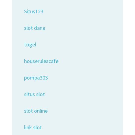
Situs123
slot dana
togel
houserulescafe
pompa303
situs slot
slot online
link slot