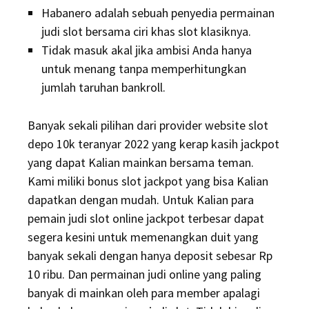
Habanero adalah sebuah penyedia permainan
judi slot bersama ciri khas slot klasiknya.
Tidak masuk akal jika ambisi Anda hanya
untuk menang tanpa memperhitungkan
jumlah taruhan bankroll.
Banyak sekali pilihan dari provider website slot
depo 10k teranyar 2022 yang kerap kasih jackpot
yang dapat Kalian mainkan bersama teman.
Kami miliki bonus slot jackpot yang bisa Kalian
dapatkan dengan mudah. Untuk Kalian para
pemain judi slot online jackpot terbesar dapat
segera kesini untuk memenangkan duit yang
banyak sekali dengan hanya deposit sebesar Rp
10 ribu. Dan permainan judi online yang paling
banyak di mainkan oleh para member apalagi