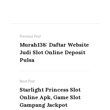
Post
Previous Post
navigation
Previous
Murah138: Daftar Website
post:
Judi Slot Online Deposit
Pulsa
Next Post
Next
Starlight Princess Slot
post:
Online Apk, Game Slot
Gampang Jackpot