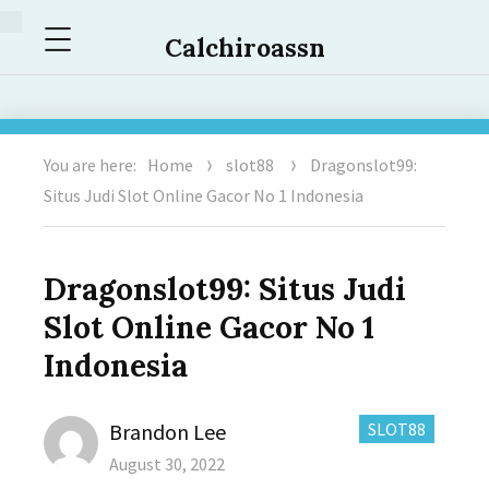
Menu
Calchiroassn
You are here:
Home
slot88
Dragonslot99:
Situs Judi Slot Online Gacor No 1 Indonesia
Dragonslot99: Situs Judi
Slot Online Gacor No 1
Indonesia
Author
CATEGORIES:
Brandon Lee
SLOT88
Posted
August 30, 2022