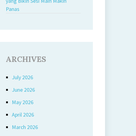
yang Bikin Sesi Main Makin
Panas
ARCHIVES
July 2026
June 2026
May 2026
April 2026
March 2026