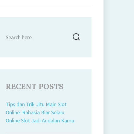
Search
Search
for:
RECENT POSTS
Tips dan Trik Jitu Main Slot
Online: Rahasia Biar Selalu
Online Slot Jadi Andalan Kamu