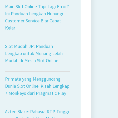
Main Slot Online Tapi Lagi Error?
Ini Panduan Lengkap Hubungi
Customer Service Biar Cepat
Kelar
Slot Mudah JP: Panduan
Lengkap untuk Menang Lebih
Mudah di Mesin Slot Online
Primata yang Mengguncang
Dunia Slot Online: Kisah Lengkap
7 Monkeys dari Pragmatic Play
Aztec Blaze: Rahasia RTP Tinggi