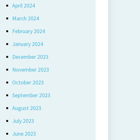
April 2024
March 2024
February 2024
January 2024
December 2023
November 2023
October 2023
September 2023
August 2023
July 2023
June 2023