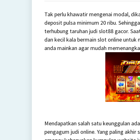
Tak perlu khawatir mengenai modal, dik
deposit pulsa minimum 20 ribu. Sehingg
terhubung taruhan judi slot88 gacor. Sa
dan kecil kala bermain slot online unt
anda mainkan agar mudah memenangkan 
Mendapatkan salah satu keunggulan ada
pengagum judi online. Yang paling akhir 