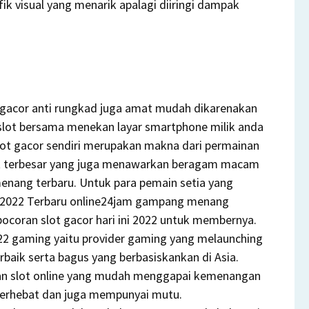
fik visual yang menarik apalagi diiringi dampak
 gacor anti rungkad juga amat mudah dikarenakan
 slot bersama menekan layar smartphone milik anda
lot gacor sendiri merupakan makna dari permainan
ot terbesar yang juga menawarkan beragam macam
 menang terbaru. Untuk para pemain setia yang
cor 2022 Terbaru online24jam gampang menang
ocoran slot gacor hari ini 2022 untuk membernya.
22 gaming yaitu provider gaming yang melaunching
erbaik serta bagus yang berbasiskankan di Asia.
an slot online yang mudah menggapai kemenangan
erhebat dan juga mempunyai mutu.