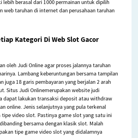
i lebih berasal dari 1000 permainan untuk dipilih
n web taruhan di internet dan perusahaan taruhan
tiap Kategori Di Web Slot Gacor
kan oleh Judi Online agar proses jalannya taruhan
p harinya. Lambang keberuntungan bersama tampilan
n juga 18 garis pembayaran yang berjalan 2 arah
t. Situs Judi Onlinemerupakan website judi
a dapat lakukan transaksi deposit atau withdraw
 online. Jenis selanjutnya yang pula terkenal
ipe video slot. Pastinya game slot yang satu ini
dibanding bersama dengan klasik slot. Malah
rupakan tipe game video slot yang didalamnya