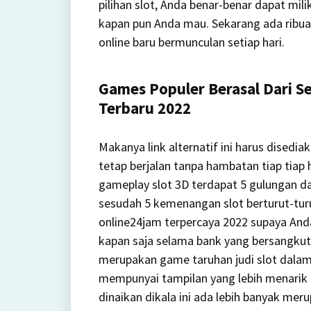
pilihan slot, Anda benar-benar dapat milik
kapan pun Anda mau. Sekarang ada ribua
online baru bermunculan setiap hari.
Games Populer Berasal Dari Se
Terbaru 2022
Makanya link alternatif ini harus disedia
tetap berjalan tanpa hambatan tiap tia
gameplay slot 3D terdapat 5 gulungan da
sesudah 5 kemenangan slot berturut-turu
online24jam terpercaya 2022 supaya And
kapan saja selama bank yang bersangkutan
merupakan game taruhan judi slot dalam t
mempunyai tampilan yang lebih menarik 
dinaikan dikala ini ada lebih banyak me