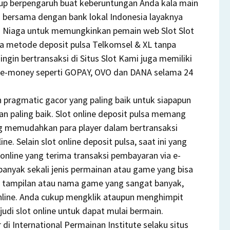
cukup berpengaruh buat keberuntungan Anda kala main
ama bersama dengan bank lokal Indonesia layaknya
Niaga untuk memungkinkan pemain web Slot Slot
uga metode deposit pulsa Telkomsel & XL tanpa
ngin bertransaksi di Situs Slot Kami juga memiliki
 e-money seperti GOPAY, OVO dan DANA selama 24
pragmatic gacor yang paling baik untuk siapapun
n paling baik. Slot online deposit pulsa memang
ping memudahkan para player dalam bertransaksi
ne. Selain slot online deposit pulsa, saat ini yang
t online yang terima transaksi pembayaran via e-
 banyak sekali jenis permainan atau game yang bisa
da tampilan atau nama game yang sangat banyak,
 online. Anda cukup mengklik ataupun menghimpit
judi slot online untuk dapat mulai bermain.
r di International Permainan Institute selaku situs