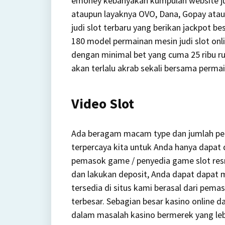
emoney kebanyakan kumpulan website judi
ataupun layaknya OVO, Dana, Gopay atau
judi slot terbaru yang berikan jackpot besa
180 model permainan mesin judi slot onl
dengan minimal bet yang cuma 25 ribu rup
akan terlalu akrab sekali bersama perma
Video Slot
Ada beragam macam type dan jumlah perm
terpercaya kita untuk Anda hanya dapa
pemasok game / penyedia game slot resmi
dan lakukan deposit, Anda dapat dapat
tersedia di situs kami berasal dari pema
terbesar. Sebagian besar kasino online d
dalam masalah kasino bermerek yang lebih 