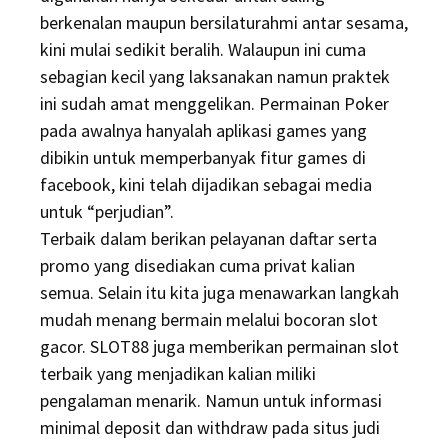
berkenalan maupun bersilaturahmi antar sesama,
kini mulai sedikit beralih. Walaupun ini cuma
sebagian kecil yang laksanakan namun praktek
ini sudah amat menggelikan. Permainan Poker
pada awalnya hanyalah aplikasi games yang
dibikin untuk memperbanyak fitur games di
facebook, kini telah dijadikan sebagai media
untuk “perjudian”.
Terbaik dalam berikan pelayanan daftar serta
promo yang disediakan cuma privat kalian
semua. Selain itu kita juga menawarkan langkah
mudah menang bermain melalui bocoran slot
gacor. SLOT88 juga memberikan permainan slot
terbaik yang menjadikan kalian miliki
pengalaman menarik. Namun untuk informasi
minimal deposit dan withdraw pada situs judi