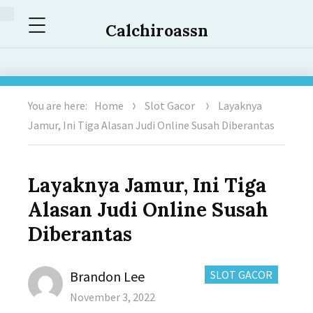
Menu
Calchiroassn
You are here:
Home
Slot Gacor
Layaknya
Jamur, Ini Tiga Alasan Judi Online Susah Diberantas
Layaknya Jamur, Ini Tiga
Alasan Judi Online Susah
Diberantas
Author
CATEGORIES:
Brandon Lee
SLOT GACOR
Posted
November 3, 2022