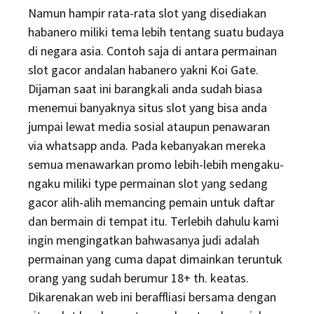
Namun hampir rata-rata slot yang disediakan
habanero miliki tema lebih tentang suatu budaya
di negara asia. Contoh saja di antara permainan
slot gacor andalan habanero yakni Koi Gate.
Dijaman saat ini barangkali anda sudah biasa
menemui banyaknya situs slot yang bisa anda
jumpai lewat media sosial ataupun penawaran
via whatsapp anda. Pada kebanyakan mereka
semua menawarkan promo lebih-lebih mengaku-
ngaku miliki type permainan slot yang sedang
gacor alih-alih memancing pemain untuk daftar
dan bermain di tempat itu. Terlebih dahulu kami
ingin mengingatkan bahwasanya judi adalah
permainan yang cuma dapat dimainkan teruntuk
orang yang sudah berumur 18+ th. keatas.
Dikarenakan web ini beraffliasi bersama dengan