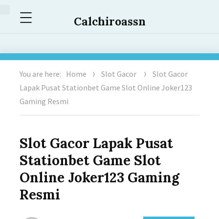
Menu
Calchiroassn
You are here:
Home
Slot Gacor
Slot Gacor
Lapak Pusat Stationbet Game Slot Online Joker123
Gaming Resmi
Slot Gacor Lapak Pusat
Stationbet Game Slot
Online Joker123 Gaming
Resmi