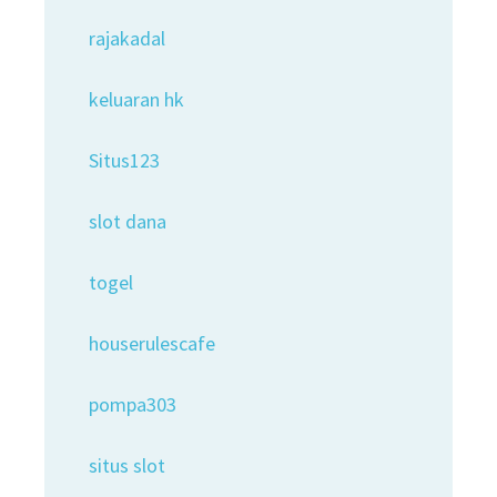
rajakadal
keluaran hk
Situs123
slot dana
togel
houserulescafe
pompa303
situs slot