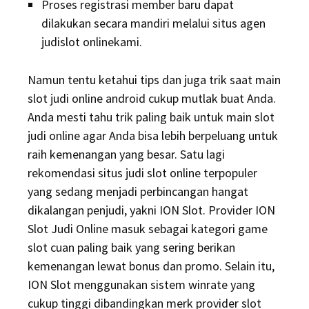
Proses registrasi member baru dapat
dilakukan secara mandiri melalui situs agen
judislot onlinekami.
Namun tentu ketahui tips dan juga trik saat main
slot judi online android cukup mutlak buat Anda.
Anda mesti tahu trik paling baik untuk main slot
judi online agar Anda bisa lebih berpeluang untuk
raih kemenangan yang besar. Satu lagi
rekomendasi situs judi slot online terpopuler
yang sedang menjadi perbincangan hangat
dikalangan penjudi, yakni ION Slot. Provider ION
Slot Judi Online masuk sebagai kategori game
slot cuan paling baik yang sering berikan
kemenangan lewat bonus dan promo. Selain itu,
ION Slot menggunakan sistem winrate yang
cukup tinggi dibandingkan merk provider slot