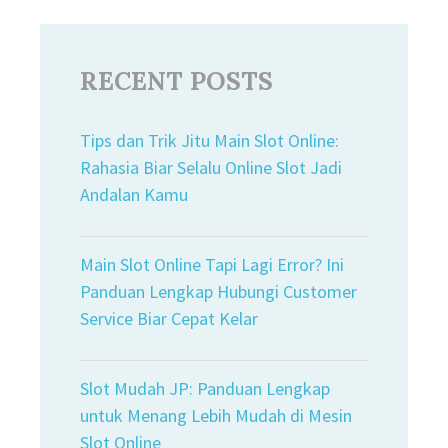
RECENT POSTS
Tips dan Trik Jitu Main Slot Online:
Rahasia Biar Selalu Online Slot Jadi
Andalan Kamu
Main Slot Online Tapi Lagi Error? Ini
Panduan Lengkap Hubungi Customer
Service Biar Cepat Kelar
Slot Mudah JP: Panduan Lengkap
untuk Menang Lebih Mudah di Mesin
Slot Online