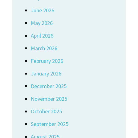
June 2026
May 2026
April 2026
March 2026
February 2026
January 2026
December 2025
November 2025
October 2025
September 2025
August 2025