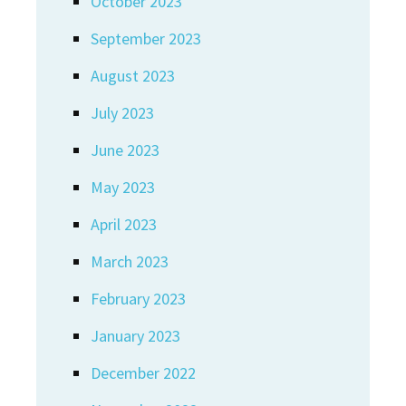
October 2023
September 2023
August 2023
July 2023
June 2023
May 2023
April 2023
March 2023
February 2023
January 2023
December 2022