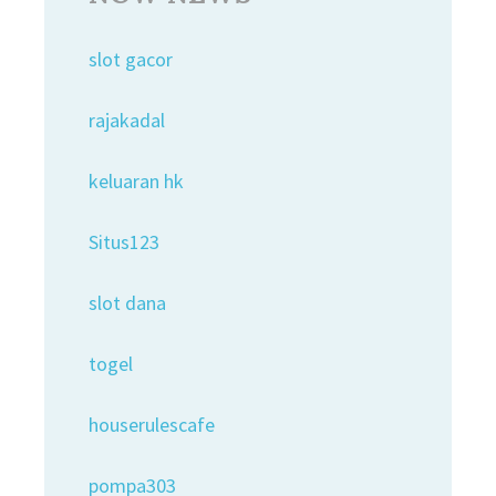
slot gacor
rajakadal
keluaran hk
Situs123
slot dana
togel
houserulescafe
pompa303