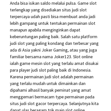
Anda bisa isikan saldo melalui pulsa. Game slot
terlengkap yang disediakan situs judi slot
terpercaya udah pasti bisa membuat anda jadi
lebih gampang untuk tentukan permainan slot
manapun apabila menginginkan dapat
keberuntungan paling baik. Salah satu platform
judi slot yang paling kondang dan terbesar yang
ada di Asia yakni Joker Gaming, atau yang juga
familiar bersama nama Joker123. Slot online
ialah game mesin slot yang terlalu amat disukai
para player judi slot paling baik di Indonesia.
Karena permainan judi slot adalah permainan
yang terlalu mudah untuk dimainkan dan
dipahami alhasil banyak peminat yang amat
menggemari bermacam type permainan pada
situs judi slot gacor terpercaya. Selanjutnya kita
dapat ulas beragam trik main slot online