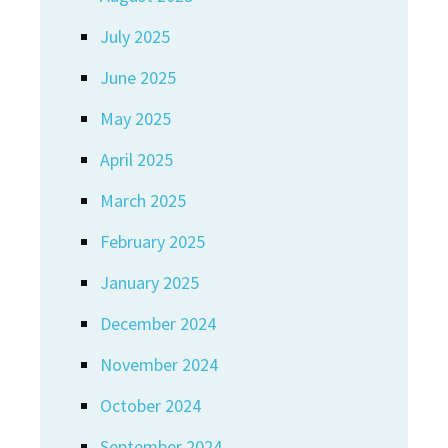
July 2025
June 2025
May 2025
April 2025
March 2025
February 2025
January 2025
December 2024
November 2024
October 2024
September 2024