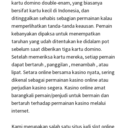
kartu domino double-enam, yang biasanya
bersifat kartu kecil di Indonesia, dan
ditinggalkan sehabis sebagian permainan kalau
memperlihatkan tanda-tanda keausan. Pemain
kebanyakan dipaksa untuk menempatkan
taruhan yang udah ditentukan ke didalam pot
sebelum saat diberikan tiga kartu domino.
Setelah memeriksa kartu mereka, setiap pemain
dapat bertaruh , panggilan , menambah , atau
lipat. Setara online bersama kasino nyata, sering
dikenal sebagai permainan kasino online atau
perjudian kasino segera. Kasino online amat
barangkali pemain/penjudi untuk bermain dan
bertaruh terhadap permainan kasino melalui
internet.
Kami merupakan salah satu situs judi slot online