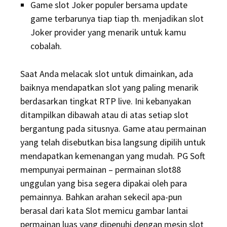
Game slot Joker populer bersama update
game terbarunya tiap tiap th. menjadikan slot
Joker provider yang menarik untuk kamu
cobalah.
Saat Anda melacak slot untuk dimainkan, ada
baiknya mendapatkan slot yang paling menarik
berdasarkan tingkat RTP live. Ini kebanyakan
ditampilkan dibawah atau di atas setiap slot
bergantung pada situsnya. Game atau permainan
yang telah disebutkan bisa langsung dipilih untuk
mendapatkan kemenangan yang mudah. PG Soft
mempunyai permainan – permainan slot88
unggulan yang bisa segera dipakai oleh para
pemainnya. Bahkan arahan sekecil apa-pun
berasal dari kata Slot memicu gambar lantai
permainan luas yang dipenuhi dengan mesin slot