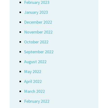
February 2023
January 2023
December 2022
November 2022
October 2022
September 2022
August 2022
May 2022
April 2022
March 2022
February 2022