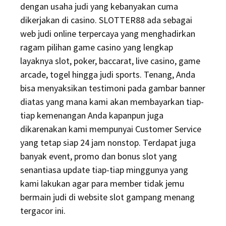
dengan usaha judi yang kebanyakan cuma
dikerjakan di casino. SLOTTER88 ada sebagai
web judi online terpercaya yang menghadirkan
ragam pilihan game casino yang lengkap
layaknya slot, poker, baccarat, live casino, game
arcade, togel hingga judi sports. Tenang, Anda
bisa menyaksikan testimoni pada gambar banner
diatas yang mana kami akan membayarkan tiap-
tiap kemenangan Anda kapanpun juga
dikarenakan kami mempunyai Customer Service
yang tetap siap 24 jam nonstop. Terdapat juga
banyak event, promo dan bonus slot yang
senantiasa update tiap-tiap minggunya yang
kami lakukan agar para member tidak jemu
bermain judi di website slot gampang menang
tergacor ini.