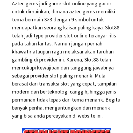
Aztec gems jadi game slot online yang gacor
untuk dimainkan, dimana aztec gems memiliki
tema bermain 3×3 dengan 9 simbol untuk
mendapatkan seorang kaisar paling kaya. Slot88
telah jadi type provider slot online teranyar rilis
pada tahun lantas. Namun jangan pernah
khawatir ataupun ragu melaksanakan taruhan
gambling di provider ini. Karena, Slot88 telah
mencukupi kewajiban dan tanggung jawabnya
sebagai provider slot paling menarik. Mulai
berasal dari transaksi slot yang cepat, tampilan
modern dan berteknologi canggih, hingga jenis
permainan tidak lepas dari tema menarik. Begitu
banyak perihal menguntungkan dan menarik
yang bisa anda percayakan di website ini.