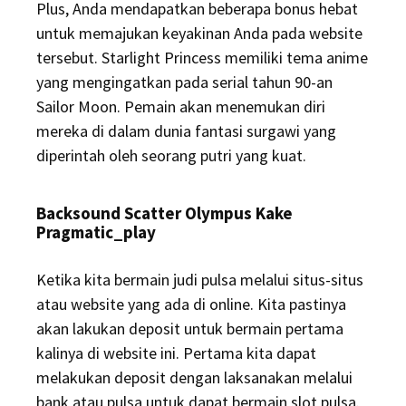
Plus, Anda mendapatkan beberapa bonus hebat
untuk memajukan keyakinan Anda pada website
tersebut. Starlight Princess memiliki tema anime
yang mengingatkan pada serial tahun 90-an
Sailor Moon. Pemain akan menemukan diri
mereka di dalam dunia fantasi surgawi yang
diperintah oleh seorang putri yang kuat.
Backsound Scatter Olympus Kake
Pragmatic_play
Ketika kita bermain judi pulsa melalui situs-situs
atau website yang ada di online. Kita pastinya
akan lakukan deposit untuk bermain pertama
kalinya di website ini. Pertama kita dapat
melakukan deposit dengan laksanakan melalui
bank atau pulsa untuk dapat bermain slot pulsa.