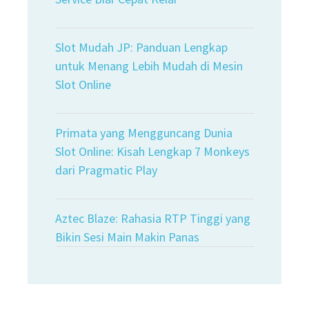
Slot Mudah JP: Panduan Lengkap
untuk Menang Lebih Mudah di Mesin
Slot Online
Primata yang Mengguncang Dunia
Slot Online: Kisah Lengkap 7 Monkeys
dari Pragmatic Play
Aztec Blaze: Rahasia RTP Tinggi yang
Bikin Sesi Main Makin Panas