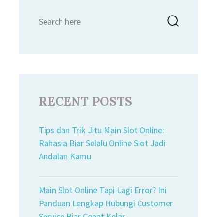
Search
Searc
for:
RECENT POSTS
Tips dan Trik Jitu Main Slot Online:
Rahasia Biar Selalu Online Slot Jadi
Andalan Kamu
Main Slot Online Tapi Lagi Error? Ini
Panduan Lengkap Hubungi Customer
Service Biar Cepat Kelar