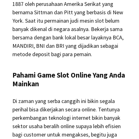
1887 oleh perusahaan Amerika Serikat yang
bernama Sittman dan Pitt yang berbasis di New
York. Saat itu permainan judi mesin slot belum
banyak dikenal di negara asalnya. Bekerja sama
bersama dengan bank lokal besar layaknya BCA,
MANDIRI, BNI dan BRI yang dijadikan sebagai
metode deposit bagi para pemain.
Pahami Game Slot Online Yang Anda
Mainkan
Di zaman yang serba canggih ini bikin segala
perihal bisa dikerjakan secara online. Tentunya
perkembangan teknologi internet bikin banyak
sektor usaha beralih online supaya lebih efisien
bagi customer untuk mengakses, begitu juga