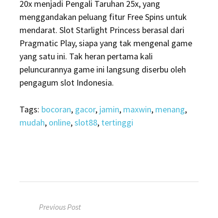
20x menjadi Pengali Taruhan 25x, yang
menggandakan peluang fitur Free Spins untuk
mendarat. Slot Starlight Princess berasal dari
Pragmatic Play, siapa yang tak mengenal game
yang satu ini. Tak heran pertama kali
peluncurannya game ini langsung diserbu oleh
pengagum slot Indonesia.
Tags:
bocoran
,
gacor
,
jamin
,
maxwin
,
menang
,
mudah
,
online
,
slot88
,
tertinggi
Post
Previous Post
navigation