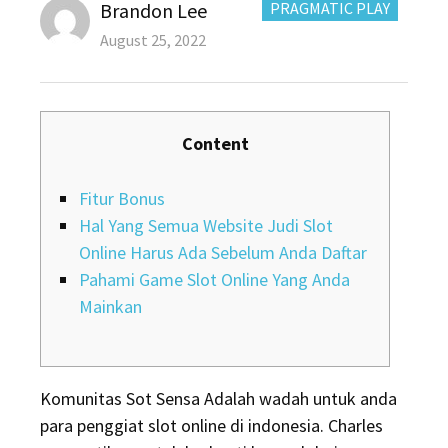
Author
CATEGORIES:
Brandon Lee
PRAGMATIC PLAY
Posted
August 25, 2022
on
Content
Fitur Bonus
Hal Yang Semua Website Judi Slot
Online Harus Ada Sebelum Anda Daftar
Pahami Game Slot Online Yang Anda
Mainkan
Komunitas Sot Sensa Adalah wadah untuk anda
para penggiat slot online di indonesia. Charles