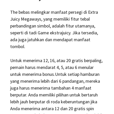
The bebas melingkar manfaat persegi di Extra
Juicy Megaways, yang memiliki fitur tebal
perbandingan simbol, adalah fitur utamanya,
seperti di tadi Game ekstrajuicy. Jika tersedia,
ada juga jatuhkan dan mendapat manfaat
tombol.
Untuk menerima 12, 16, atau 20 gratis berpaling,
pemain harus mendarat 4, 5, atau 6 menular
untuk menerima bonus.Untuk setiap hamburan
yang menerima lebih dari 6 pandangan, mereka
juga harus menerima tambahan 4 manfaat
berputar. Anda memiliki pilihan untuk bertaruh
lebih jauh berputar di roda keberuntungan jika
Anda menerima antara 12 dan 20 gratis spin