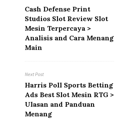
navigation
Previous
Cash Defense Print
post:
Studios Slot Review Slot
Mesin Terpercaya >
Analisis and Cara Menang
Main
Next Post
Next
Harris Poll Sports Betting
post:
Ads Best Slot Mesin RTG >
Ulasan and Panduan
Menang