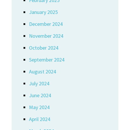
February 2025
January 2025
December 2024
November 2024
October 2024
September 2024
August 2024
July 2024
June 2024
May 2024
April 2024