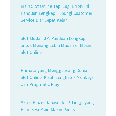
Main Slot Online Tapi Lagi Error? Ini
Panduan Lengkap Hubungi Customer
Service Biar Cepat Kelar
Slot Mudah JP: Panduan Lengkap
untuk Menang Lebih Mudah di Mesin
Slot Online
Primata yang Mengguncang Dunia
Slot Online: Kisah Lengkap 7 Monkeys
dari Pragmatic Play
Aztec Blaze: Rahasia RTP Tinggi yang
Bikin Sesi Main Makin Panas