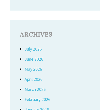
ARCHIVES
July 2026
June 2026
May 2026
April 2026
March 2026
February 2026
January 2026