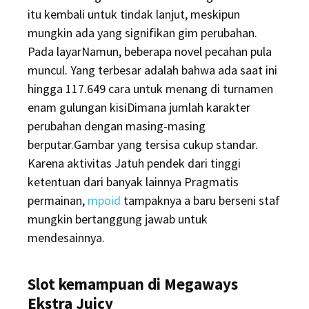
itu kembali untuk tindak lanjut, meskipun
mungkin ada yang signifikan gim perubahan.
Pada layarNamun, beberapa novel pecahan pula
muncul. Yang terbesar adalah bahwa ada saat ini
hingga 117.649 cara untuk menang di turnamen
enam gulungan kisiDimana jumlah karakter
perubahan dengan masing-masing
berputar.Gambar yang tersisa cukup standar.
Karena aktivitas Jatuh pendek dari tinggi
ketentuan dari banyak lainnya Pragmatis
permainan,
mpoid
tampaknya a baru berseni staf
mungkin bertanggung jawab untuk
mendesainnya.
Slot kemampuan di Megaways
Ekstra Juicy