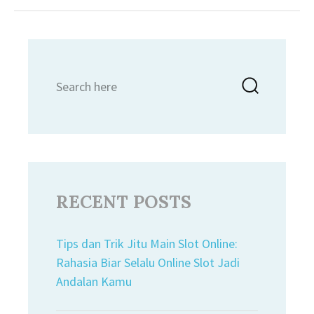
Search
Searc
for:
RECENT POSTS
Tips dan Trik Jitu Main Slot Online:
Rahasia Biar Selalu Online Slot Jadi
Andalan Kamu