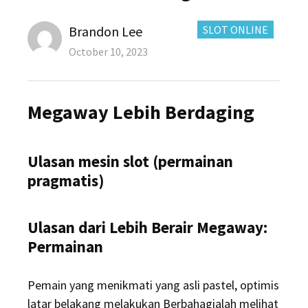
Author
CATEGORIES:
Brandon Lee
SLOT ONLINE
Posted
October 10, 2023
on
Megaway Lebih Berdaging
Ulasan mesin slot (permainan
pragmatis)
Ulasan dari Lebih Berair Megaway:
Permainan
Pemain yang menikmati yang asli pastel, optimis
latar belakang melakukan Berbahagialah melihat