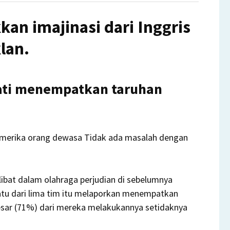
kan imajinasi dari Inggris
lan.
ti menempatkan taruhan
 Amerika orang dewasa Tidak ada masalah dengan
libat dalam olahraga perjudian di sebelumnya
tu dari lima tim itu melaporkan menempatkan
besar (71%) dari mereka melakukannya setidaknya