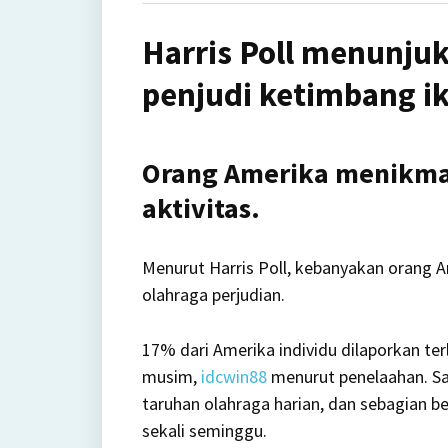
Harris Poll menunjuk
penjudi ketimbang ik
Orang Amerika menikma
aktivitas.
Menurut Harris Poll, kebanyakan orang
olahraga perjudian.
17% dari Amerika individu dilaporkan ter
musim,
idcwin88
menurut penelaahan. Sa
taruhan olahraga harian, dan sebagian 
sekali seminggu.