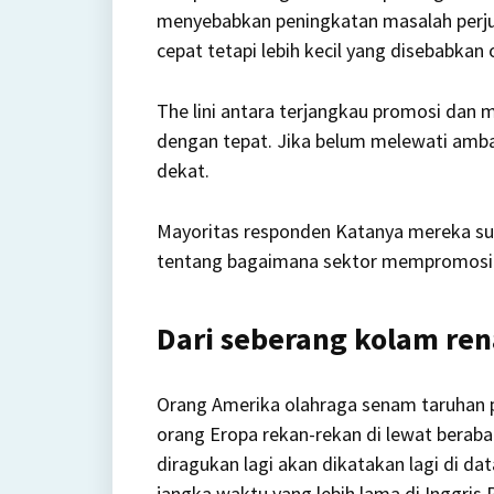
menyebabkan peningkatan masalah perju
cepat tetapi lebih kecil yang disebabkan
The lini antara terjangkau promosi dan
dengan tepat. Jika belum melewati amban
dekat.
Mayoritas responden Katanya mereka suk
tentang bagaimana sektor mempromosika
Dari seberang kolam ren
Orang Amerika olahraga senam taruhan p
orang Eropa rekan-rekan di lewat beraba
diragukan lagi akan dikatakan lagi di d
jangka waktu yang lebih lama di Inggris